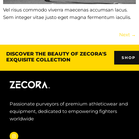
Vel risus commodo viverra maecenas accumsan lacus.
Sem integer vitae justo eget magna fermentum iaculis.
Next
→
DISCOVER THE BEAUTY OF ZECORA'S
SHOP
EXQUISITE COLLECTION
Passionate purveyors of premium athleticwear and
equipment, dedicated to empowering fighters
worldwide